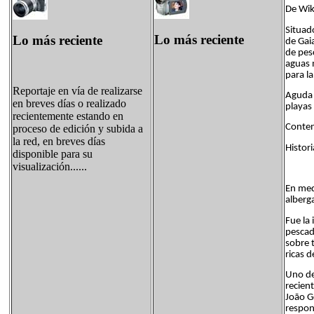
De Wiki
Situad
Lo más reciente
Lo más reciente
de Gai
de pes
aguas 
para l
Reportaje en vía de realizarse
Aguda 
en breves días o realizado
playas 
recientemente estando en
Conten
proceso de edición y subida a
la red, en breves días
Histori
disponible para su
visualización......
En med
alberg
Fue la
pescad
sobre 
ricas 
Uno de 
recien
João G
respon