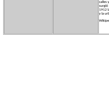
calles 
surgió
1912 l
y la ur
Wikipe