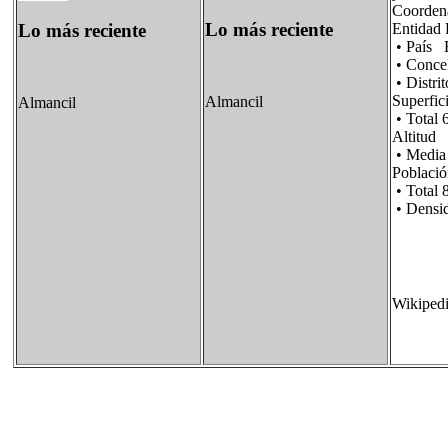
Coorden
Lo más reciente
Lo más reciente
Entidad 
• País B
• Conc
• Dist
Super
Almancil
Almancil
• Total 
Altitud
• Medi
Pobla
• Total 
• Dens
Wikiped