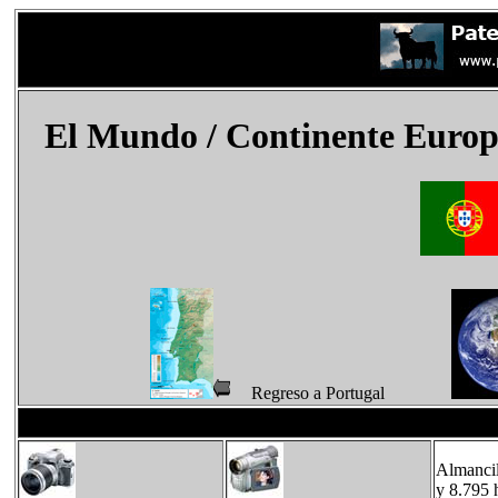
El Mundo
/ Continente Europ
Regreso a Portugal
Almancil
y 8.795 