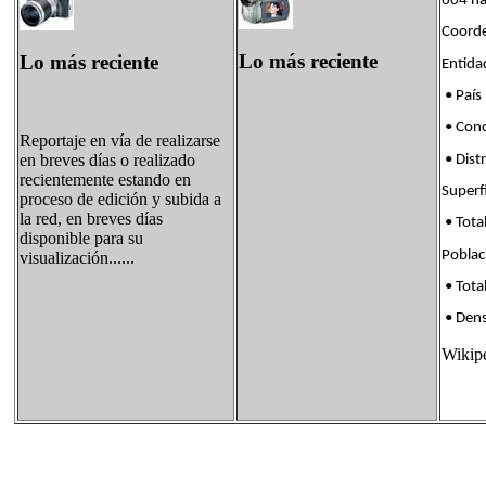
604 ha
Coorde
Lo más reciente
Lo más reciente
Enti
• País
• Con
Reportaje en vía de realizarse
en breves días o realizado
• Dis
recientemente estando en
Supe
proceso de edición y subida a
la red, en breves días
• Tota
disponible para su
Pobl
visualización......
• Tota
• Den
Wikip