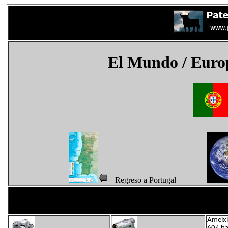
El Mundo
/ Euro
Regreso a Portugal
Ameixi