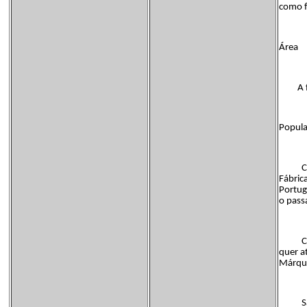
como f
Área
A freg
Popul
Cerca 
Fábric
Portug
o pass
Como I
quer a
Márque
Sabe-s