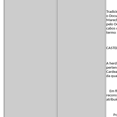
Tradic
o Docu
Marech
pelo O
cabos 
termo à
CASTE
A herd
perten
Cardea
da qua
Em fin
recons
atribu
Possui