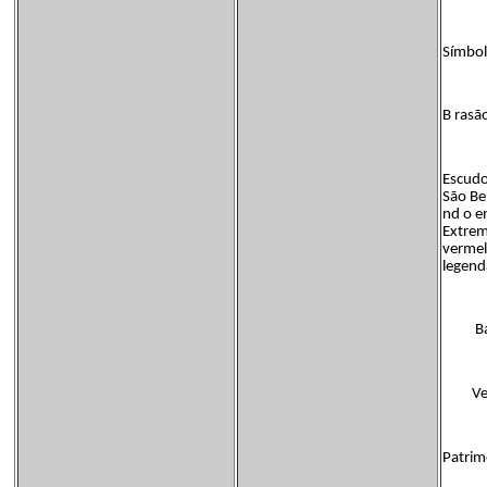
Símbol
B rasã
Escudo
São Be
nd o e
Extrem
vermel
legend
Ban
Verde.
Patrim