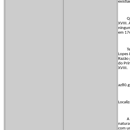
existi
Quanto
XVIII.
ningun
em 176
Tera F
Lopes 
Razão 
do Prí
XVIII.
az80.g
Locali
A freg
natura
com un