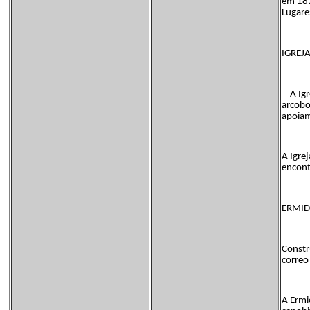
em 187
Lugare
IGREJA
A Igrej
arcobo
apoiam
A Igre
encont
ERMID
Constr
correo
A Ermi