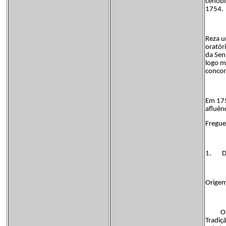
cenobi
1754.
Reza u
oratór
da Sen
logo m
concor
Em 175
afluên
Fregue
1. Des
Orige
O seu 
Tradiç