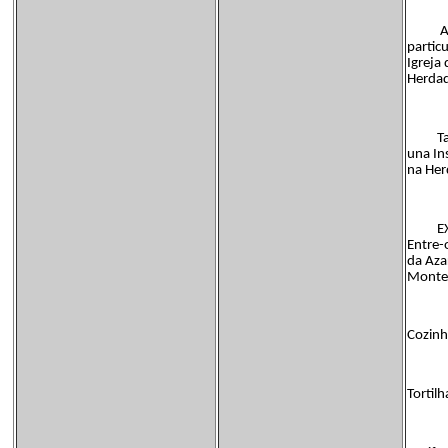
A freg
partic
Igreja
Herdad
També
una In
na Her
EXISTE
Entre-
da Aza
Monte 
Cozinh
Tortilh