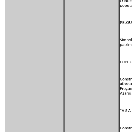
O inte
popula
PELOUR
Símbolo
patrim
CONJU
Constr
aforou
Fregue
Azaruj
"A S A
Constr