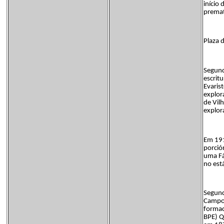
início
premat
Plaza 
Segund
escrit
Evaris
explor
de Vil
explor
Em 191
porció
uma Fá
no est
Segund
Campo 
formac
BPE) Q