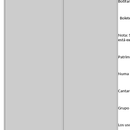
Botifa
Bolet
Nota: 
está e
Patrim
Numa L
Cantar
Grupo 
Los uso