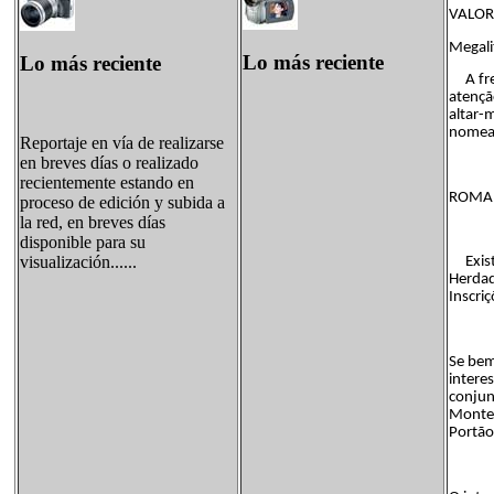
VALORE
Megali
Lo más reciente
Lo más reciente
A freg
atençã
altar-
nomead
Reportaje en vía de realizarse
en breves días o realizado
recientemente estando en
ROMA
proceso de edición y subida a
la red, en breves días
disponible para su
visualización......
Existe
Herdad
Inscri
Se bem
interes
conjun
Monte 
Portão