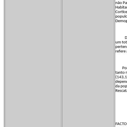
não Pa
Habita
Cortic
populo
Demogr
De ac
um tot
perten
refere
Podemo
tanto 
(143,1
depend
da pop
Rescat
FACTOR