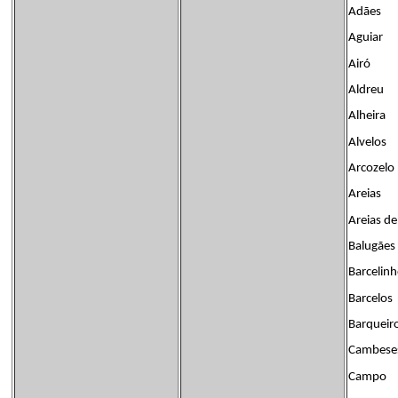
Adães
Aguiar
Airó
Aldreu
Alheira
Alvelos
Arcozelo
Areias
Areias de
Balugães
Barcelin
Barcelos
Barqueir
Cambese
Campo