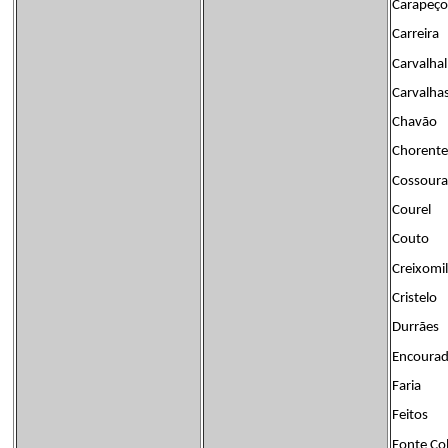
Carapeço
Carreira
Carvalhal
Carvalha
Chavão
Chorente
Cossour
Courel
Couto
Creixomil
Cristelo
Durrães
Encoura
Faria
Feitos
Fonte Co