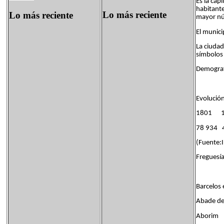
Es la cap
habitante
Lo más reciente
Lo más reciente
mayor nú
El munici
La ciudad
símbolos 
Demograf
Evolució
1801 
78 934 
(Fuente:I
Freguesía
Barcelos 
Abade de
Aborim