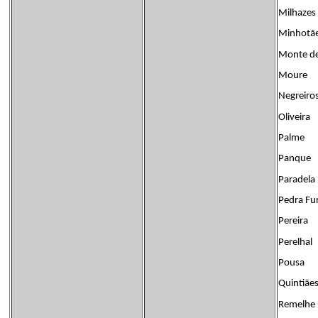
Milhazes
Minhotã
Monte de
Moure
Negreiro
Oliveira
Palme
Panque
Paradela
Pedra Fu
Pereira
Perelhal
Pousa
Quintiãe
Remelhe