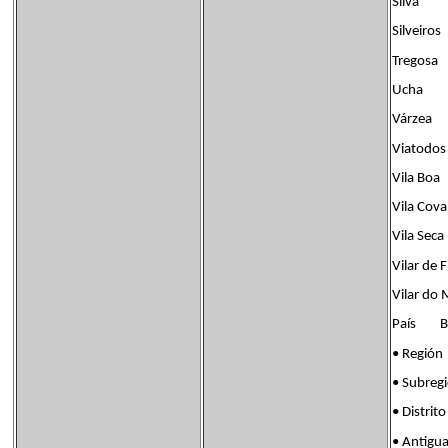
Silva
Silveiros
Tregosa
Ucha
Várzea
Viatodos
Vila Boa
Vila Cova
Vila Seca
Vilar de 
Vilar do
País Ban
• Regi
• Subre
• Distr
• Antig