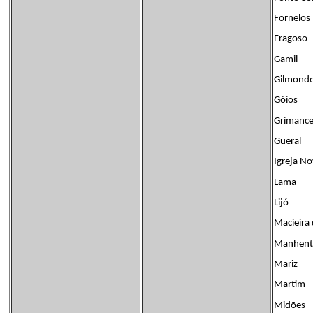
Fornelos
Fragoso
Gamil
Gilmond
Góios
Grimance
Gueral
Igreja N
Lama
Lijó
Macieira 
Manhent
Mariz
Martim
Midões