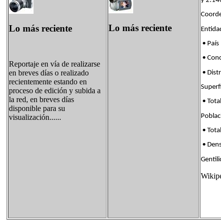
y 2.14
Coorde
Lo más reciente
Lo más reciente
Enti
• País
• Con
Reportaje en vía de realizarse
en breves días o realizado
• Dis
recientemente estando en
Supe
proceso de edición y subida a
la red, en breves días
• Tota
disponible para su
Pobl
visualización......
• Tota
• Den
Genti
Wikip