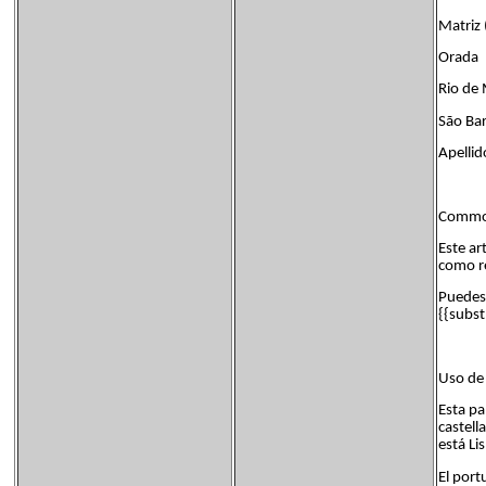
Matriz 
Orada
Rio de
São Ba
Apellid
Common
Este ar
como re
Puedes 
{{subst
Uso de 
Esta pa
castell
está Li
El port