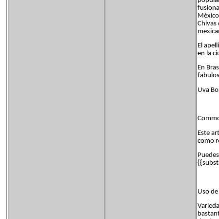
popular
fusiona
México.
Chivas 
mexica
El apel
en la c
En Bras
fabulo
Uva Bo
Common
Este ar
como re
Puedes 
{{subst
Uso de 
Varieda
bastant