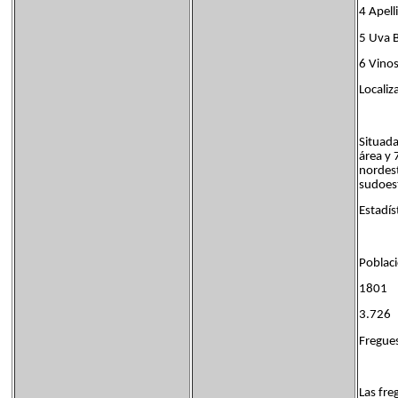
4 Apell
5 Uva 
6 Vinos
Localiz
Situada
área y 
nordest
sudoest
Estadís
Poblac
1801
3.726
Fregues
Las fre