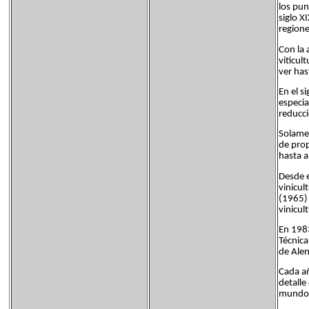
los pun
siglo X
regione
Con la 
viticul
ver has
En el s
especia
reducci
Solamen
de prop
hasta a
Desde e
vinicul
(1965) 
vinicul
En 1983
Técnica
de Alen
Cada añ
detalle
mundo, 