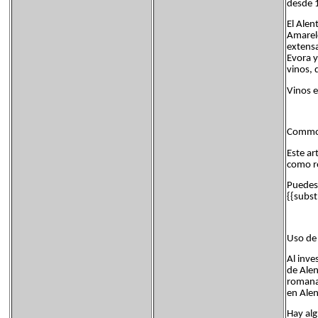
desde 1
El Alen
Amarele
extensa
Evora y
vinos, 
Vinos e
Common
Este ar
como re
Puedes 
{{subst
Uso de 
Al inve
de Alen
romana.
en Alen
Hay alg