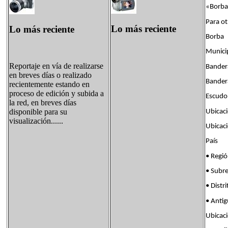
«Borba»
Para ot
Lo más reciente
Lo más reciente
Borba
Municip
Reportaje en vía de realizarse
Bander
en breves días o realizado
Bande
recientemente estando en
proceso de edición y subida a
Escudo
la red, en breves días
disponible para su
Ubicac
visualización......
Ubicac
País B
• Reg
• Subr
• Dis
• Anti
Ubica