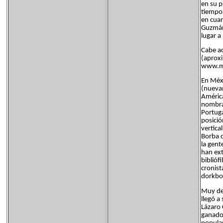
en su p
tiempo 
en cuan
Guzmán 
lugar a
Cabe ac
(aproxi
www.mi
En Méxi
(nuevam
América
nombrar
Portuga
posició
vertica
Borba 
la gent
han ext
biblióf
cronist
dorkbo
Muy des
llegó a
Lázaro 
ganador