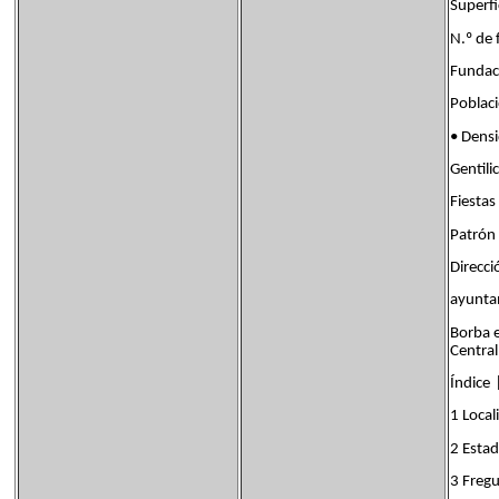
Super
N.º d
Fund
Pobla
• Den
Genti
Fiesta
Patrón 
Direcci
ayunta
Borba e
Central
Índice 
1 Local
2 Estad
3 Fregu