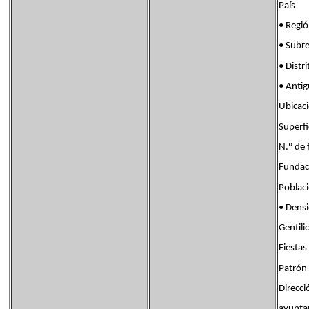
País B
• Reg
• Subr
• Dis
• Anti
Ubica
Super
N.º d
Fund
Pobla
• Den
Genti
Fiesta
Patrón 
Direcci
ayunta