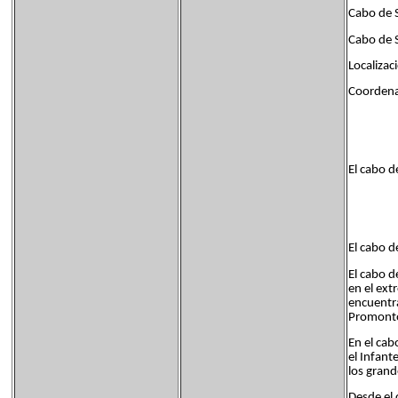
Cabo de 
Cabo de S
Localizac
Coordena
El cabo d
El cabo d
El cabo d
en el ext
encuentra
Promonto
En el cab
el Infant
los gran
Desde el 