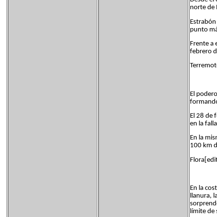
norte de
Estrabón (
punto má
Frente a 
febrero d
Terremot
El podero
formando
El 28 de 
en la fall
En la mis
100 km d
Flora[edi
En la cos
llanura, 
sorprende
límite de