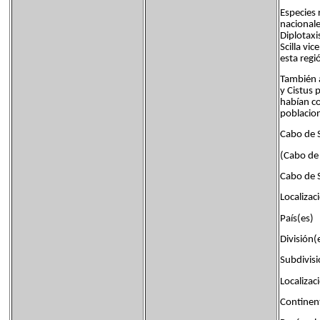
Especies 
nacionale
Diplotaxi
Scilla vi
esta regi
También a
y Cistus 
habían c
poblacio
Cabo de 
(Cabo de
Cabo de 
Localizac
País(es
División
Subdivi
Localizac
Continen