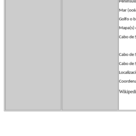
Penínsu
Mar (océ
Golfo o 
Mapa(s) d
Cabo de 
Cabo de 
Cabo de S
Localizac
Coorden
Wikiped