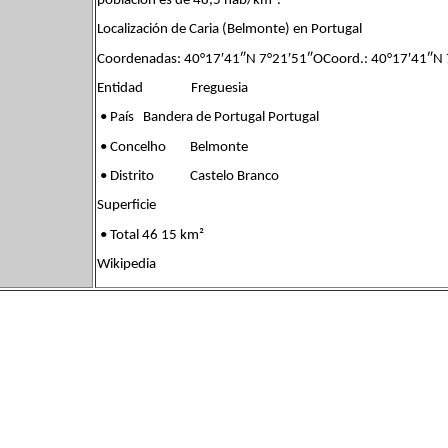
población es de 48,5 hab/km².
Localización de Caria (Belmonte) en Portugal
Coordenadas: 40°17′41″N 7°21′51″OCoord.: 40°17′41″N
Entidad Freguesia
• País Bandera de Portugal Portugal
• Concelho Belmonte
• Distrito Castelo Branco
Superficie
• Total 46 15 km²
Wikipedia