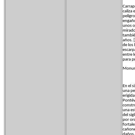
Carrap
caliza 
peligr
engaño
unos o
mirado
tambié
años. 
de los 
escarp
entre l
para pr
Monume
En el s
una pe
erigid
Pontév
constr
una es
del sig
por or
fortal
cañone
daños,