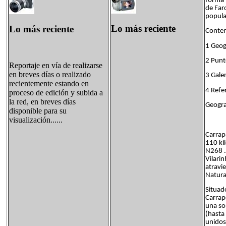
forma p
de Faro
popula
Lo más reciente
Lo más reciente
Conten
1 Geog
2 Punt
Reportaje en vía de realizarse
en breves días o realizado
3 Galer
recientemente estando en
4 Refe
proceso de edición y subida a
la red, en breves días
Geograf
disponible para su
visualización......
Carrap
110 kil
N268 .
Vilari
atravi
Natural
Situad
Carrap
una so
(hasta
unidos 