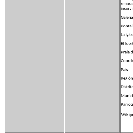
repara
inserv
Galería
Pontal
La igle
El fuer
Praia 
Coorde
País 
Región
Distri
Munic
Parroq
Wikip