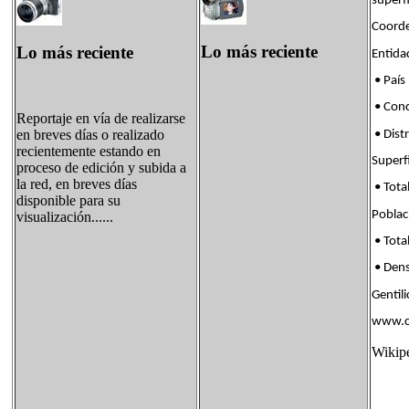
superf
Coorde
Lo más reciente
Lo más reciente
Enti
• País
• Con
Reportaje en vía de realizarse
en breves días o realizado
• Dis
recientemente estando en
Supe
proceso de edición y subida a
la red, en breves días
• Tota
disponible para su
Pobl
visualización......
• Tota
• Den
Genti
www.ca
Wikip