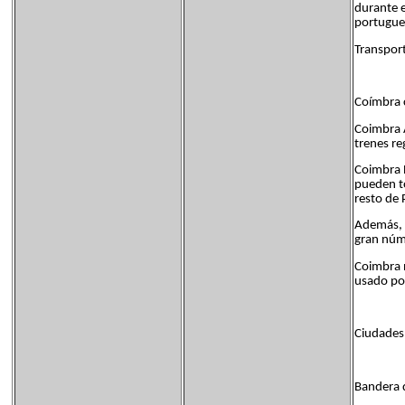
durante e
portugue
Transport
Coímbra c
Coimbra A
trenes re
Coimbra B
pueden to
resto de 
Además, c
gran núme
Coimbra n
usado por
Ciudades
Bandera d