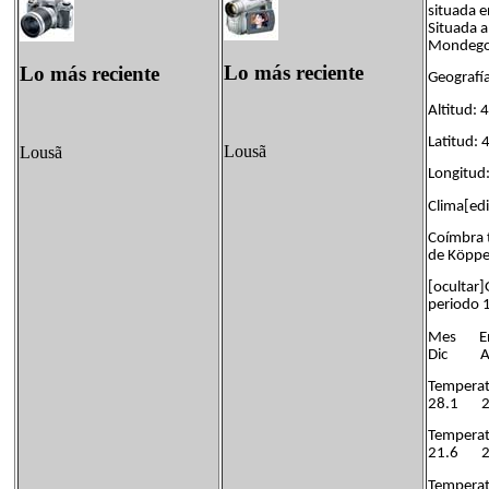
situada e
Situada a
Mondego. 
Lo más reciente
Lo más reciente
Geografía
Altitud: 
Latitud: 
Lousã
Lousã
Longitud
Clima[edi
Coímbra t
de Köppen
[ocultar
periodo 
Mes 
Dic An
Temper
28.1 
Temper
21.6 
Tempe