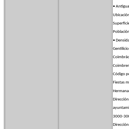
• Antigu
Ubicaci
Superfi
Poblaci
• Densi
Gentili
Coimbrão
Coimbre
Código p
Fiestas
Hermana
Dirección
ayuntami
3000-30
Dirección