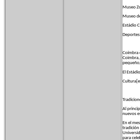
Museo Zo
Museo de 
Estádio 
Deportes
Coímbra e
Coimbra, 
pequeño,
El Estádi
Cultura[e
Tradicion
Al princi
nuevos es
En el mes
tradición
Universid
para cele