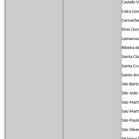
Castelo V
Ceira (z
Cernache
Eiras (z
Lamaros
Ribeira 
Santa Cl
Santa Cr
Santo An
São Bart
São João
São Mart
São Mart
São Paul
São Silve
Sé Nova 