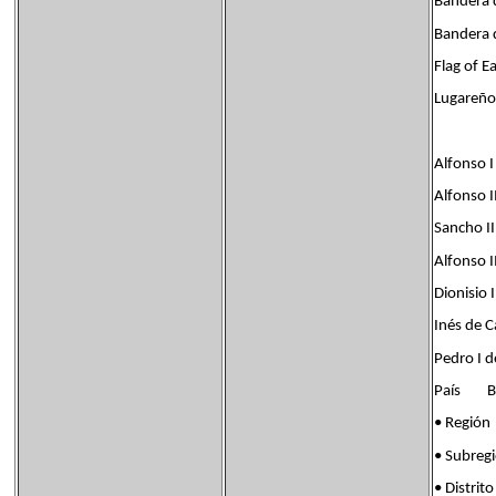
Bandera d
Bandera 
Flag of E
Lugareños
Alfonso I
Alfonso I
Sancho II
Alfonso I
Dionisio 
Inés de C
Pedro I d
País Ban
• Regi
• Subre
• Distr