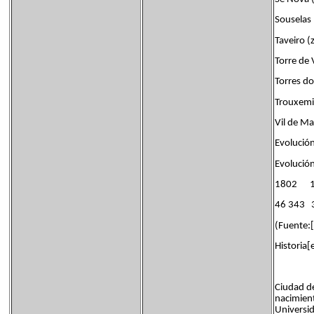
Souselas
Taveiro 
Torre de V
Torres d
Trouxemi
Vil de M
Evolució
Evolució
1802 
46 343 
(Fuente:[
Historia[
Ciudad de
nacimient
Universid