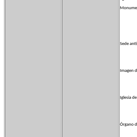
Monument
Sede anti
Imagen d
Iglesia d
Órgano de