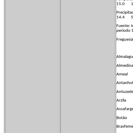
15.0 
Precip
14.4 
Fuente: I
periodo 
Freguesia
Almalagu
Almedina
Ameal
Antanhol
Antuzed
Arzila
Assafarg
Botão
Brasfeme