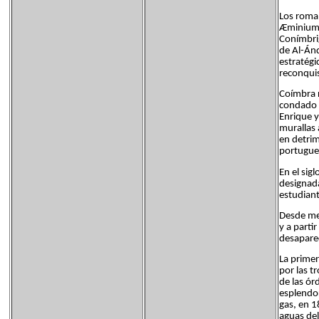
Los roman
Æminium.
Conímbrig
de Al-Án
estratégi
reconqui
Coímbra r
condado 
Enrique y
murallas 
en detrim
portugues
En el sig
designada
estudiant
Desde med
y a parti
desaparec
La primer
por las t
de las ór
esplendor
gas, en 1
aguas de