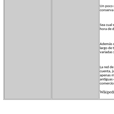
Un poco m
conserva 
Sea cual 
hora de d
Además de
largo de 
variadas 
La red de
cuenta, j
apenas me
antiguas 
comercio, 
Wikiped