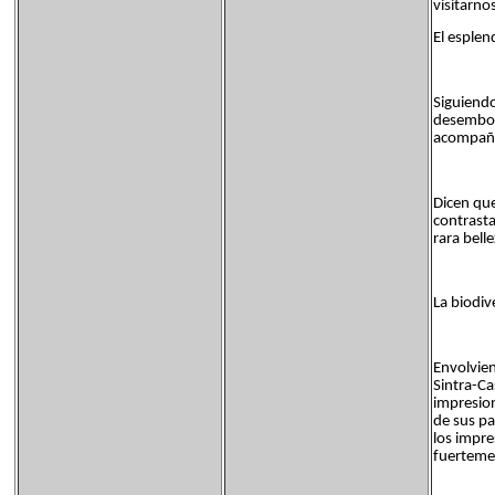
visitar
El esplen
Siguiendo
desemboca
acompaña
Dicen que
contrasta
rara bell
La biodiv
Envolvien
Sintra-Ca
impresion
de sus pa
los impr
fuertemen