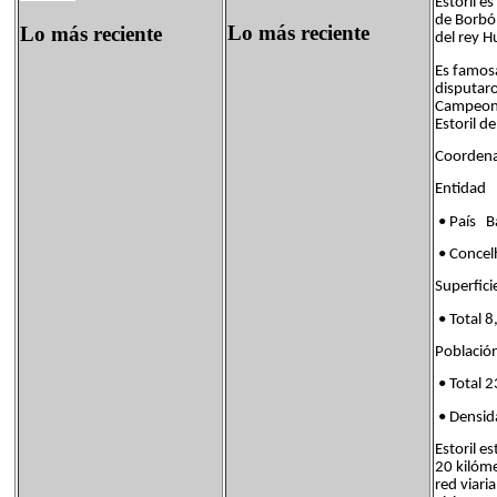
Estoril e
de Borbón
Lo más reciente
Lo más reciente
del rey H
Es famos
disputar
Campeona
Estoril d
Coordena
Entida
• País B
• Conce
Superf
• Total 
Poblac
• Total 2
• Densi
Estoril e
20 kilóme
red viari