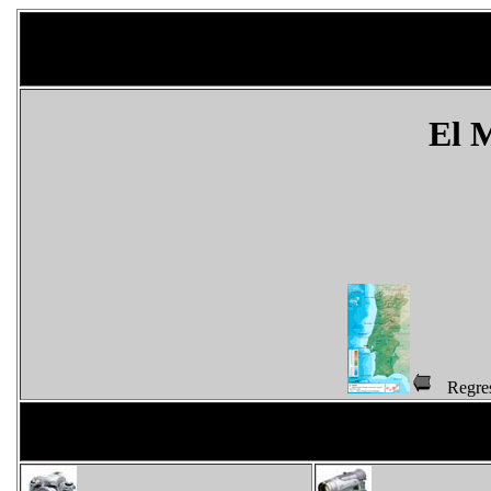
El 
Regr