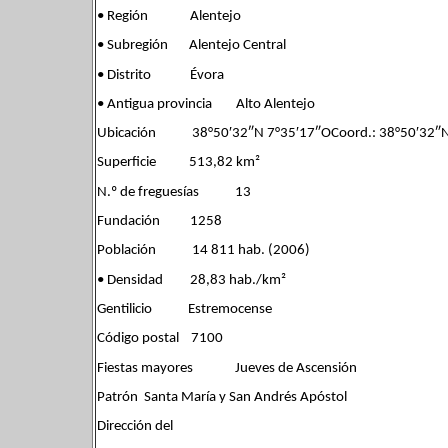
• Región Alentejo
• Subregión Alentejo Central
• Distrito Évora
• Antigua provincia Alto Alentejo
Ubicación 38°50′32″N 7°35′17″OCoord.: 38°50′32″N
Superficie 513,82 km²
N.º de freguesías 13
Fundación 1258
Población 14 811 hab. (2006)
• Densidad 28,83 hab./km²
Gentilicio Estremocense
Código postal 7100
Fiestas mayores Jueves de Ascensión
Patrón Santa María y San Andrés Apóstol
Dirección del