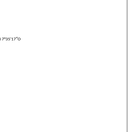
 7°35′17″O