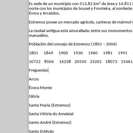
Es sede de un municipio con 513,82 km² de área y 14.811 ha
norte con los municipios de Sousel y Fronteira, al nordest
Évora y Arraiolos.
Estremoz posee un mercado agrícola, canteras de mármol y 
La ciudad antigua está amurallada; entre sus monumentos des
manuelino.
Población del concejo de Estremoz (1801 – 2004)
1801 1849 1900 1930 1960 1981 1991 
10722 8504 16238 20550 23201 18073 15461
Freguesías[
Arcos
Évora Monte
Glória
Santa Maria (Estremoz)
Santa Vitória do Ameixial
Santo André (Estremoz)
Santo Estêvão