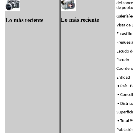
del conce
de pobla
Galería[e
Lo más reciente
Lo más reciente
Vista de 
El castil
Freguesia
Escudo d
Escudo
Coordena
Entida
• País B
• Conce
• Distr
Superf
• Total 
Poblac