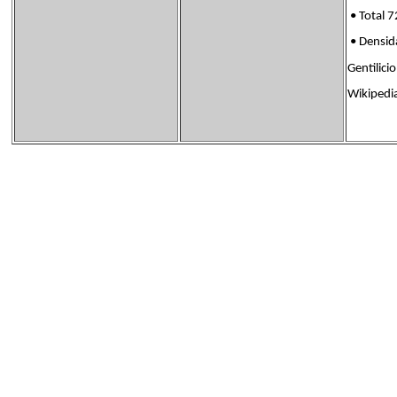
• Total 7
• Densi
Gentili
Wikipedi