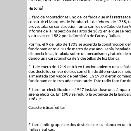
Castelo, Distrito de Viana do Castelo, Portugal. Es el faro 
Historia[
El faro de Montedor es uno de los faros que más retrasada 
construir el Marqués de Pombal el 1 de febrero de 1758, t
proyectaba su construcción junto con los de Cabo de San 
informe de la Inspección de Faros de 1872 en el que se rec
y otra vez en 1882 por la Comisión de Faros y Balizas.
Por fin, el 9 de julio de 1903 se acuerda la construcción de
funcionamiento el 20 de marzo de ese año. Tenía instalada
distancia focal, intalada sobre un mecanismo giratorio de r
dando una característica de 3 destellos de luz blanca.
El 1 de enero de 1919 entró en funcionamiento una señal s
dos destellos en vez de tres con el fin de diferenciarse me
alimentada con vapor de petróleo. En 1939 dieron comienzo
funcionamiento tres años más tarde. Este radio faro fue de
El faro fue electrificado en 1947 instalándose una lámpar
sirena eléctrica. En 1983 se redujo la potencia de la lámpa
1987.2
Características[editar]
El faro emite grupos de dos destellos de luz blanca en un 
millas náuticas.