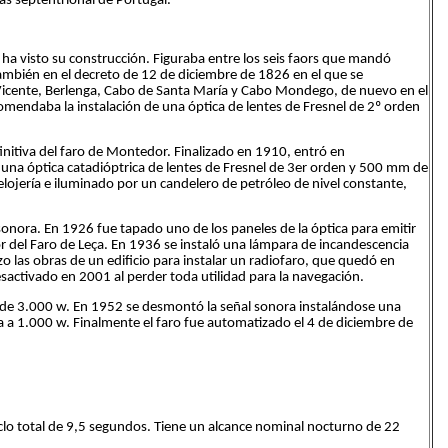
más septentrional de Portugal.
ha visto su construcción. Figuraba entre los seis faors que mandó
ambién en el decreto de 12 de diciembre de 1826 en el que se
Vicente, Berlenga, Cabo de Santa María y Cabo Mondego, de nuevo en el
omendaba la instalación de una óptica de lentes de Fresnel de 2º orden
finitiva del faro de Montedor. Finalizado en 1910, entró en
 una óptica catadióptrica de lentes de Fresnel de 3er orden y 500 mm de
elojería e iluminado por un candelero de petróleo de nivel constante,
onora. En 1926 fue tapado uno de los paneles de la óptica para emitir
jor del Faro de Leça. En 1936 se instaló una lámpara de incandescencia
 las obras de un edificio para instalar un radiofaro, que quedó en
sactivado en 2001 al perder toda utilidad para la navegación.
a de 3.000 w. En 1952 se desmontó la señal sonora instalándose una
ra a 1.000 w. Finalmente el faro fue automatizado el 4 de diciembre de
ciclo total de 9,5 segundos. Tiene un alcance nominal nocturno de 22