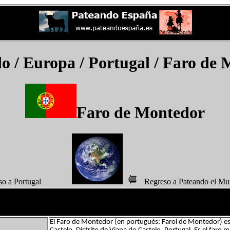
do
/ Europa / Portugal /
Faro de 
Faro de Montedor
eso a Portugal
Regreso a Pateando 
El Faro de Montedor (en portugués: Farol de Montedor) es 