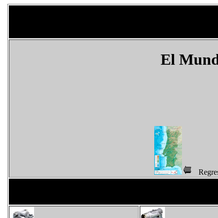
El Mun
Regr