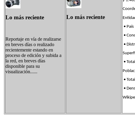
y 1.48
Coorde
Lo más reciente
Lo más reciente
Enti
• País
• Con
Reportaje en vía de realizarse
en breves días o realizado
• Dis
recientemente estando en
Supe
proceso de edición y subida a
la red, en breves días
• Tota
disponible para su
Pobl
visualización......
• Tota
• Den
Wikipe