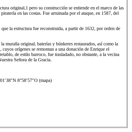
ctura original,1​ pero su construcción se entiende en el marco de las
piratería en las costas. Fue arruinada por el ataque, en 1587, del
ue la estructura fue reconstruida, a partir de 1632, por orden de
a muralla original, baterías y búnkeres restaurados, así como la
eza, cuyos orígenes se remontan a una donación de Enrique el
ablo, de estilo barroco, fue trasladado, no obstante, a la vecina
 Nuestra Señora de la Gracia.
01′38″N 8°58′57″O (mapa)