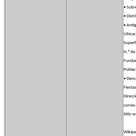
• Sub
• Dis
• Anti
Ubica
Super
N.º d
Fund
Pobla
• Den
Fiest
Direcc
correo
Sitio
Wikipe