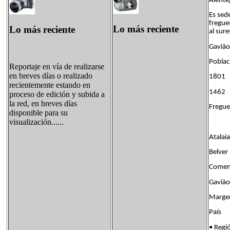
Alente
Es sed
fregues
Lo más reciente
Lo más reciente
al sur
Gavião
Poblac
Reportaje en vía de realizarse
en breves días o realizado
1801
recientemente estando en
1462
proceso de edición y subida a
la red, en breves días
Fregue
disponible para su
visualización......
Atalaia
Belver
Come
Gavião
Marg
País B
• Re