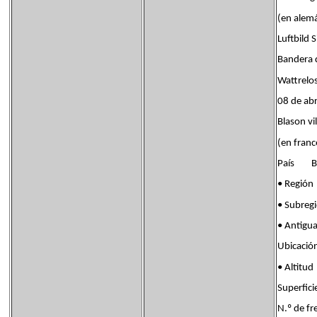
(en alemá
Luftbild 
Bandera
Wattrelo
08 de ab
Blason vi
(en franc
País Ban
• Regi
• Subreg
• Antigu
Ubicaci
• Alti
Superfi
N.º de 