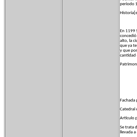
periodo 
Historia[
En 1199 S
concedió 
alto, la 
que ya te
y que por
cantidad
Patrimoni
Fachada p
Catedral
Artículo 
Se trata 
llevada a