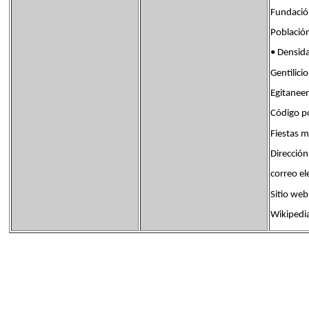
Fundac
Poblaci
• Densi
Gentili
Egitanee
Código p
Fiestas
Dirección
correo 
Sitio w
Wikipedi