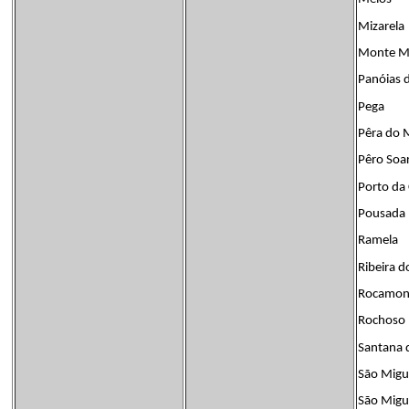
Mizarela
Monte M
Panóias 
Pega
Pêra do 
Pêro Soa
Porto da
Pousada
Ramela
Ribeira d
Rocamo
Rochoso
Santana 
São Migu
São Migu