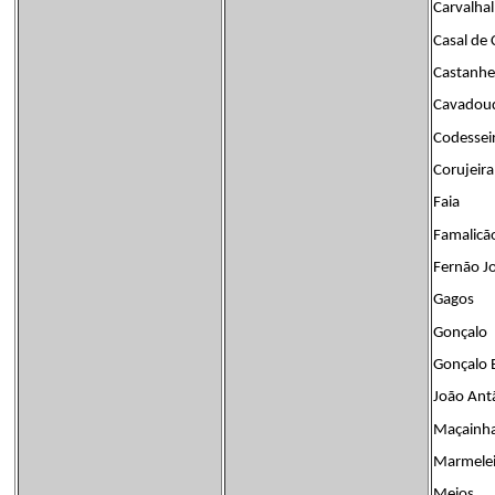
Carvalha
Casal de 
Castanhe
Cavadou
Codessei
Corujeira
Faia
Famalicã
Fernão J
Gagos
Gonçalo
Gonçalo 
João Ant
Maçainh
Marmelei
Meios