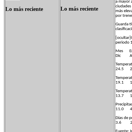
a mayor a
ciudades 
Lo más reciente
Lo más reciente
más eleva
por trene
Guarda t
clasifica
[ocultar
periodo 
Mes 
Dic An
Temper
24.5 
Temper
19.1 
Tempe
13.7
Precip
11.0 
Días d
3.6 
Fuente: I