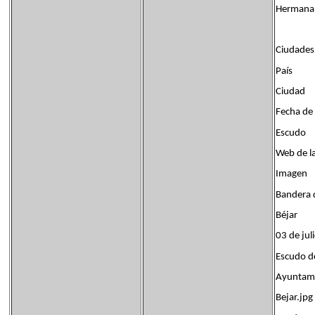
Hermanam
Ciudades
País
Ciudad
Fecha de
Escudo
Web de l
Imagen
Bandera
Béjar
03 de ju
Escudo d
Ayuntami
Bejar.jpg