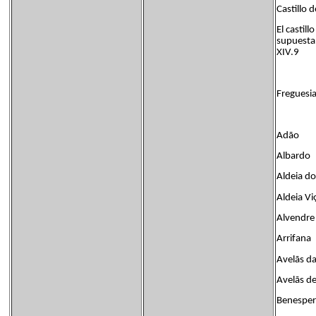
Castillo 
El castil
supuestam
XIV.9
Freguesia
Adão
Albardo
Aldeia do
Aldeia Vi
Alvendre
Arrifana
Avelãs da
Avelãs 
Benesper