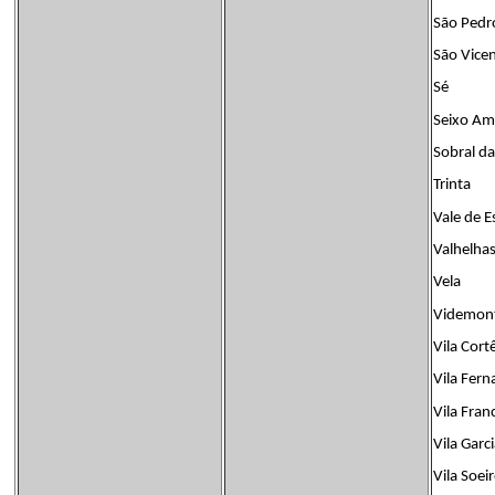
São Pedr
São Vice
Sé
Seixo Am
Sobral da
Trinta
Vale de E
Valhelha
Vela
Videmon
Vila Cor
Vila Fer
Vila Fran
Vila Garc
Vila Soei