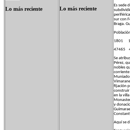
Es sede 
Lo más reciente
Lo más reciente
subdividi
periféric
sur con F
Braga. Gu
Població
1801 
47465 
Se atribu
Pérez, qu
nobles qu
corriente
Muniadon
Vimaranes
fijación 
construir
en la vil
Monasteri
y donacio
Guimaraes
Constant
Aquí se d