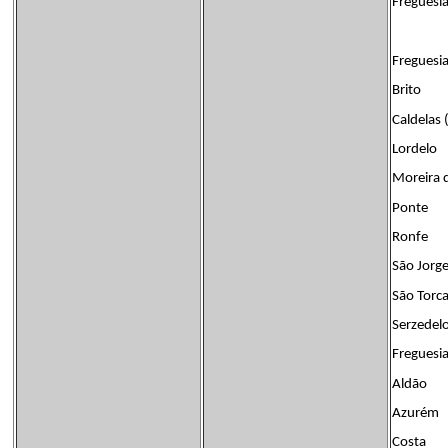
Freguesia
Freguesia
Brito
Caldelas 
Lordelo
Moreira 
Ponte
Ronfe
São Jorge
São Torc
Serzedel
Freguesia
Aldão
Azurém
Costa