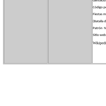
Gentili
Código p
Fiestas
(Batalla
Patrón No
Sitio web 
Wikiped