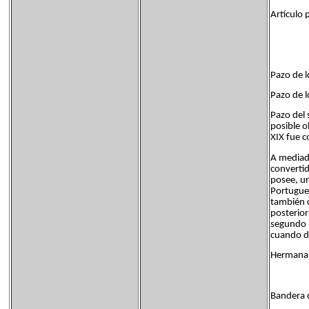
Artículo 
Pazo de 
Pazo de 
Pazo del 
posible o
XIX fue c
A mediado
convertid
posee, un
Portugues
también c
posterior
segundo p
cuando de
Hermanam
Bandera 