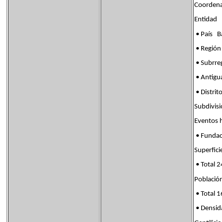
Coordena
Entida
• País B
• Regi
• Subrr
• Antig
• Distr
Subdivis
Eventos
• Fundac
Superf
• Total 
Poblac
• Total 
• Densi