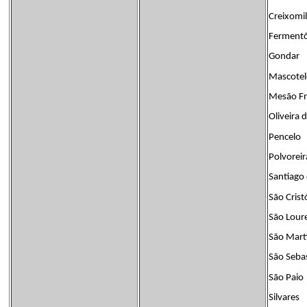
Creixomil
Ferment
Gondar
Mascotel
Mesão Fr
Oliveira 
Pencelo
Polvoreir
Santiago
São Crist
São Lour
São Mart
São Seba
São Paio
Silvares