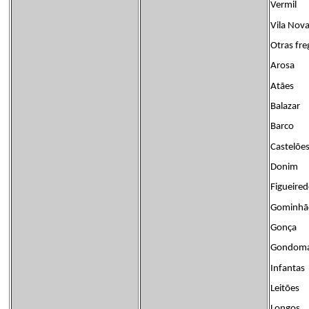
Vermil
Vila Nov
Otras fre
Arosa
Atães
Balazar
Barco
Castelõe
Donim
Figueire
Gominhã
Gonça
Gondom
Infantas
Leitões
Longos