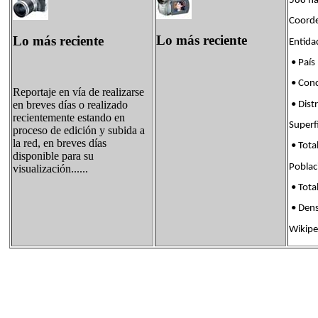
588 ha
Coorde
Lo más reciente
Lo más reciente
Enti
• País
• Con
Reportaje en vía de realizarse
en breves días o realizado
• Dis
recientemente estando en
Supe
proceso de edición y subida a
la red, en breves días
• Tota
disponible para su
Pobl
visualización......
• Tota
• Den
Wikipe