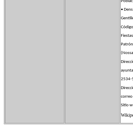
Pobla
• Den
Genti
Código
Fiest
Patrón
(Nossa
Direcci
ayunta
2534-
Direcc
corre
Sitio
Wikip