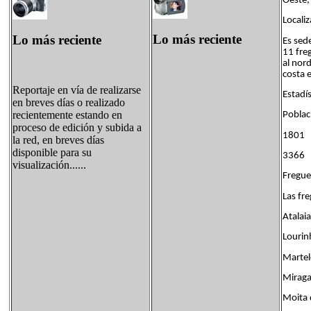
Oeste,
Localiz
Lo más reciente
Lo más reciente
Es sed
11 fre
al nord
costa 
Reportaje en vía de realizarse
Estadís
en breves días o realizado
recientemente estando en
Poblac
proceso de edición y subida a
1801
la red, en breves días
disponible para su
3366
visualización......
Fregue
Las fre
Atalaia
Lourin
Martel
Miraga
Moita 