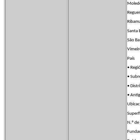
Moled
Regue
Ribam
Santa 
São Ba
Vimeir
País B
• Re
• Sub
• Dis
• Ant
Ubica
Super
N.º d
Fund