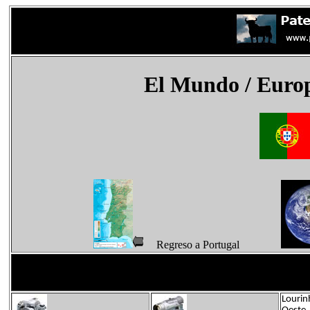
El Mundo
/ Euro
Regreso a Portugal
Lourin