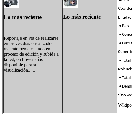
superfi
Coorde
Lo más reciente
Lo más reciente
Entid
• País 
• Conc
Reportaje en vía de realizarse
en breves días o realizado
• Dist
recientemente estando en
Super
proceso de edición y subida a
la red, en breves días
• Total
disponible para su
Pobla
visualización......
• Total
• Dens
Sitio we
Wikip