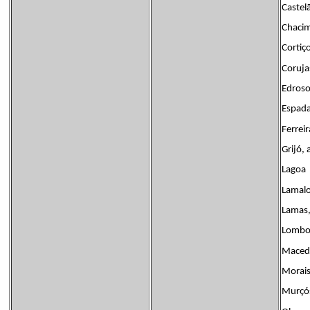
Castel
Chaci
Cortiç
Coruja
Edros
Espad
Ferreir
Grijó,
Lagoa
Lamal
Lamas,
Lomb
Macedo
Morai
Murçó