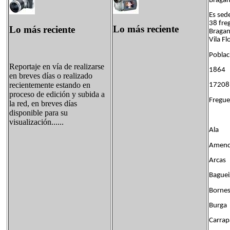
Bragan
Es sed
38 freg
Lo más reciente
Lo más reciente
Bragan
Vila Fl
Poblac
Reportaje en vía de realizarse
1864
en breves días o realizado
recientemente estando en
1720
proceso de edición y subida a
Fregue
la red, en breves días
disponible para su
visualización......
Ala
Amend
Arcas
Baguei
Borne
Burga
Carrap