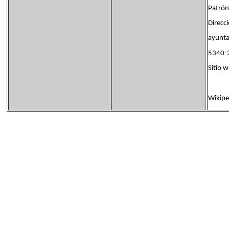
Patrón
Direcci
ayunta
5340-2
Sitio
Wikipe