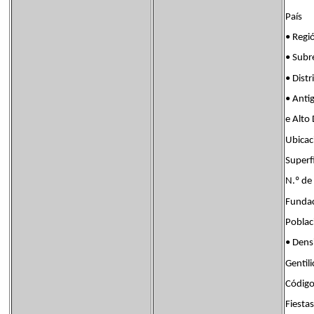
País B
• Re
• Sub
• Dis
• Ant
e Alto
Ubica
Super
N.º d
Fund
Pobla
• Den
Genti
Código
Fiest