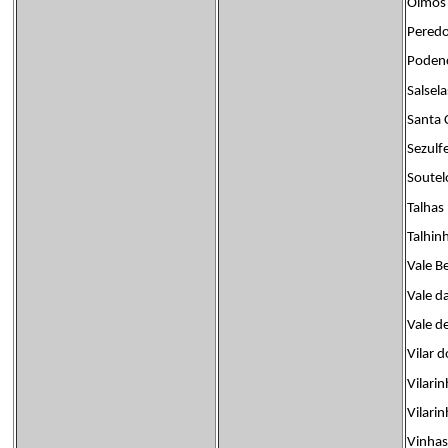
Olmos
Pered
Poden
Salsela
Santa
Sezulf
Soutel
Talhas
Talhin
Vale B
Vale d
Vale d
Vilar 
Vilari
Vilari
Vinhas