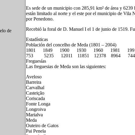
Es sede de un municipio con 285,91 km² de área y 6239 h
están limitado al norte y el este por el municipio de Vila 
por Penedono.
Recebió la foral de D. Manuel I el 1 de junio de 1519. F
elo de
Estadísticas
Población del concelho de Meda (1801 – 2004)
1801 1849 1900 1930 1960 1981 199
753 5235 12011 11851 12378 8964 74
Freguesías
Las freguesias de Meda son las siguientes:
Aveloso
Barreira
Carvalhal
Casteição
Coriscada
Fonte Longa
Longroiva
Marialva
Meda
Outeiro de Gatos
Pai Penela