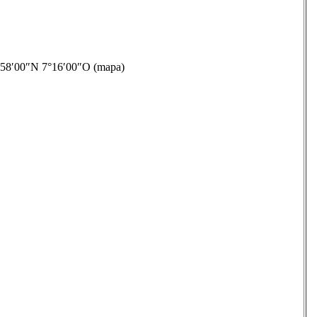
58′00″N 7°16′00″O (mapa)