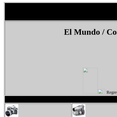
El Mundo
/ C
Regr