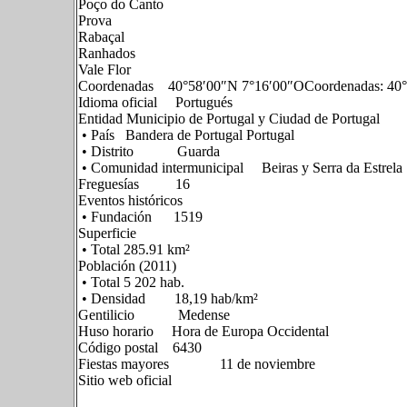
Poço do Canto
Prova
Rabaçal
Ranhados
Vale Flor
Coordenadas 40°58′00″N 7°16′00″OCoordenadas: 40°
Idioma oficial Portugués
Entidad Municipio de Portugal y Ciudad de Portugal
• País Bandera de Portugal Portugal
• Distrito Guarda
• Comunidad intermunicipal Beiras y Serra da Estrela
Freguesías 16
Eventos históricos
• Fundación 1519
Superficie
• Total 285.91 km²
Población (2011)
• Total 5 202 hab.
• Densidad 18,19 hab/km²
Gentilicio Medense
Huso horario Hora de Europa Occidental
Código postal 6430
Fiestas mayores 11 de noviembre
Sitio web oficial