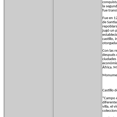
conquist
la segund
fue trans
Fue en 1
de Santia
repoblars
jugó un p
estableci
castillo,
otorgada
Con las r
después d
ciudades
económica
África. M
Monumen
Castillo 
"Campo A
diferente
villa, el 
coleccion