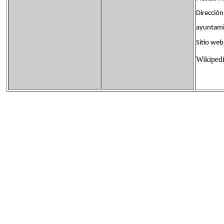
Dirección
ayuntam
Sitio w
Wikiped