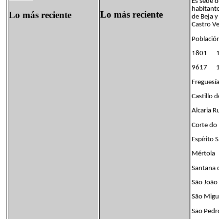
Es sede d
habitante
Lo más reciente
Lo más reciente
de Beja y
Castro V
Població
1801 
9617 1
Freguesía
Castillo 
Alcaria R
Corte do 
Espírito 
Mértola
Santana 
São João 
São Migu
São Pedro