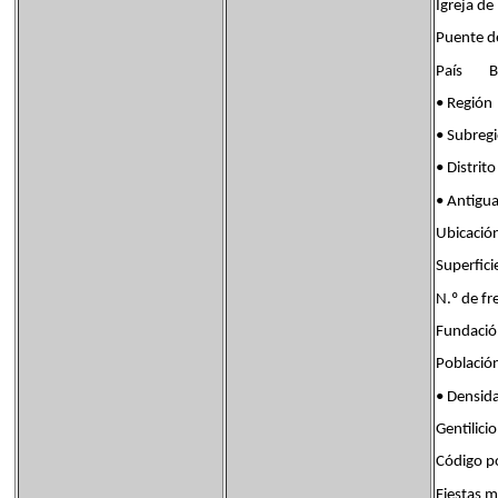
Igreja d
Puente d
País Ban
• Regi
• Subreg
• Distr
• Antigu
Ubicaci
Superfi
N.º de 
Fundac
Poblaci
• Densi
Gentili
Código p
Fiestas