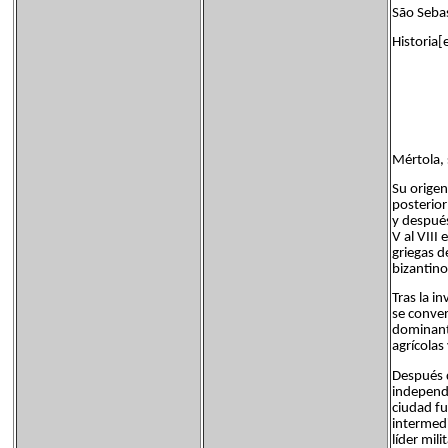
São Seba
Historia[
Mértola, 
Su origen
posterior
y después
V al VIII
griegas d
bizantinos
Tras la i
se conver
dominante
agrícolas
Después d
independi
ciudad f
intermedi
líder mil