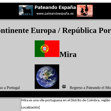
ontinente Europa /
República Por
Mira
eso a Portugal
Regreso a Pateando 
Mira es una vila portuguesa en el Distrito de Coímbra, regi
Localización[