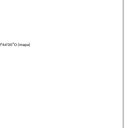
°44′00″O (mapa)