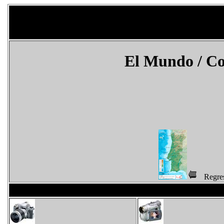
El Mundo
/ C
Regr