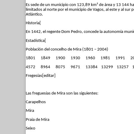
Es sede de un municipio con 123,89 km² de área y 13 144 hab
limitados al norte por el municipio de Vagos, al este y al sur 
Atlántico.
Historia[
En 1442, el regente Dom Pedro, concede la autonomía municip
Estadística[
Población del concelho de Mira (1801 – 2004)
1801 1849 1900 1930 1960 1981 1991 2
4572 8964 8075 9671 13384 13299 13257 1
Fregesías[editar]
Las freguesías de Mira son las siguientes:
Carapelhos
Mira
Praia de Mira
Seixo