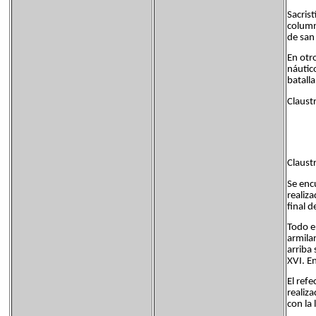
Sacris
column
de san
En otr
náutico
batall
Claust
Claust
Se enc
realiz
final 
Todo e
armila
arriba 
XVI. En
El ref
realiz
con la 