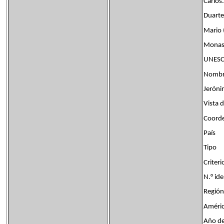
Carlos.
Duarte
Mario 
Monast
UNESCO
Nombre
Jeróni
Vista 
Coord
País F
Tipo 
Crite
N.° i
Región
Améric
Año de