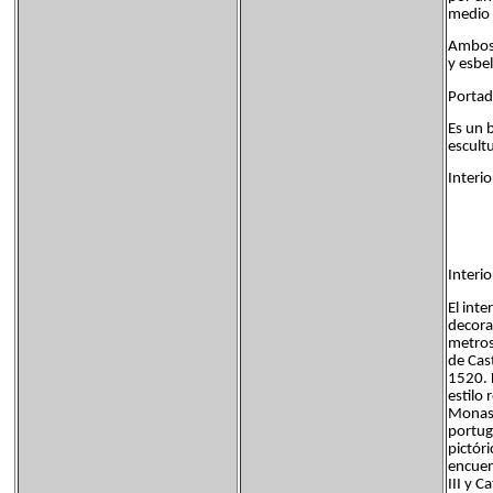
medio 
Ambos 
y esbe
Portad
Es un 
escult
Interio
Interi
El int
decora
metros
de Cas
1520. 
estilo 
Monaste
portug
pictóri
encuen
III y C