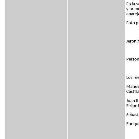
En la 
y prim
aparej
Foto p
Jeroni
Person
Los re
Manuel
Castill
Juan I
Felipe 
Sebasti
Enriqu