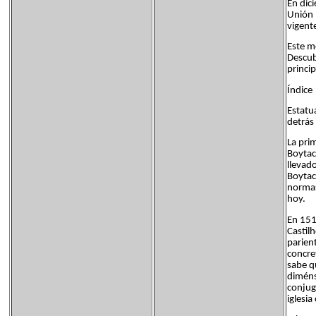
En dic
Unión 
vigent
Este m
Descub
princip
Índice
Estatua
detrás 
La pri
Boytac 
llevado
Boytac 
normas
hoy.
En 151
Castil
parient
concre
sabe q
diméns
conjug
iglesia