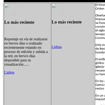
El Mon
Orden 
Diseña
Manuel
Lo más reciente
Lo más reciente
se fun
constr
el sigl
excepci
Coron
Reportaje en vía de realizarse
en breves días o realizado
Este m
Lisboa
recientemente estando en
de Res
proceso de edición y subida a
hombre
la red, en breves días
El est
disponible para su
gótico 
visualización......
iglesia
renace
Lisboa
su fam
En los
Gama y
restos
En un 
Marinh