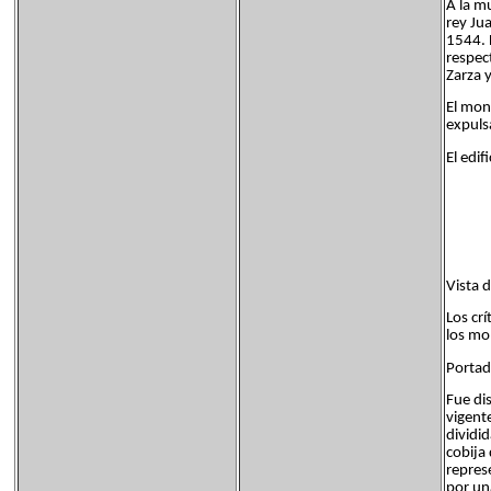
A la m
rey Ju
1544. L
respect
Zarza 
El mon
expulsa
El edif
Vista 
Los cr
los mo
Portad
Fue dis
vigent
dividi
cobija
repres
por un