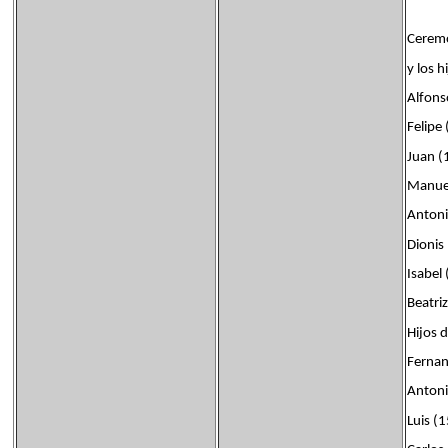
Ceremo
y los h
Alfons
Felipe
Juan (
Manue
Antoni
Dionis
Isabel
Beatri
Hijos 
Fernan
Antoni
Luis (