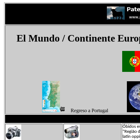
El Mundo
/ Continente Euro
Regreso a Portugal
Óbidos es
"Região d
latín opp