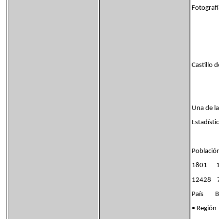
Fotografí
Castillo 
Una de la
Estadísti
Població
1801 
12428 
País Ban
• Regi