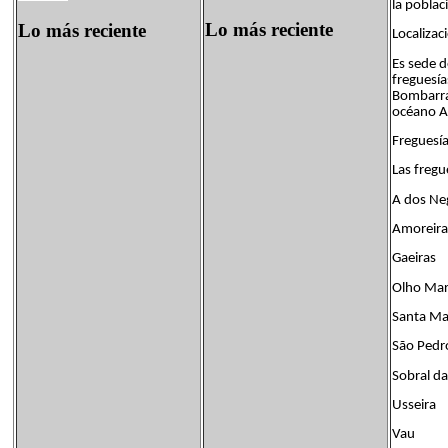
la poblac
Lo más reciente
Lo más reciente
Localiza
Es sede d
freguesía
Bombarral
océano At
Freguesía
Las fregu
A dos Ne
Amoreira
Gaeiras
Olho Mar
Santa Ma
São Pedr
Sobral d
Usseira
Vau