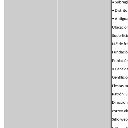
• Subre
• Distr
• Antigu
Ubicaci
Superfi
N.º de 
Fundac
Poblaci
• Densi
Gentili
Fiestas
Patrón S
Dirección
correo 
Sitio 