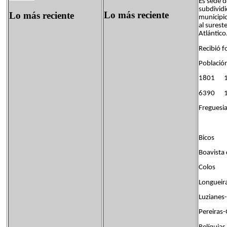
Es sede 
subdividi
Lo más reciente
Lo más reciente
municipio
al surest
Atlántico
Recibió f
Població
1801 
6390 1
Freguesia
Bicos
Boavista 
Colos
Longueir
Luzianes
Pereiras