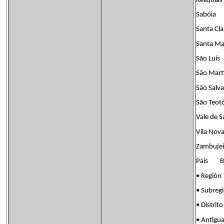
Relíquias
Sabóia
Santa Cla
Santa Ma
São Luís
São Mart
São Salv
São Teot
Vale de S
Vila Nova
Zambujei
País Ban
• Regi
• Subreg
• Distr
• Antigu