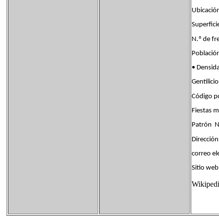
Ubicaci
Superfi
N.º de 
Poblaci
• Densi
Gentili
Código p
Fiestas
Patrón N
Dirección
correo 
Sitio 
Wikiped