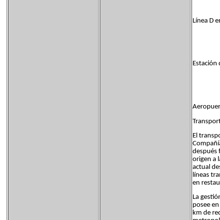
Línea D 
Estación 
Aeropuer
Transpor
El transp
Compañía 
después f
origen a 
actual de
líneas tr
en restau
La gestió
posee en 
km de red