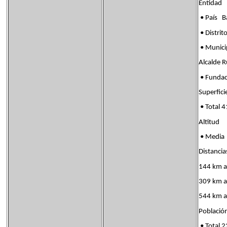
Entid
• País B
• Distri
• Muni
Alcalde 
• Funda
Superf
• Total 
Altitud
• Med
Distanci
144 km a
309 km a
544 km a
Poblac
• Total 