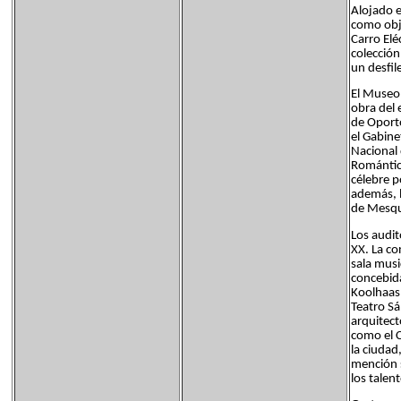
Alojado e
como obje
Carro Elé
colección
un desfil
El Museo 
obra del 
de Oporto
el Gabine
Nacional 
Romántico
célebre p
además, l
de Mesqu
Los audit
XX. La co
sala musi
concebida
Koolhaas 
Teatro Sá
arquitect
como el C
la ciudad
mención s
los talen