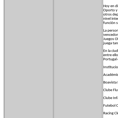
Hoy en dí
Oporto y 
otros dep
nivel in
función s
La person
vencedora
Juegos Ol
juega tan
En la ciu
entre ell
Portugal 
Instituci
Académic
Boavista
Clube Flu
Clube Inf
Futebol 
Racing Cl