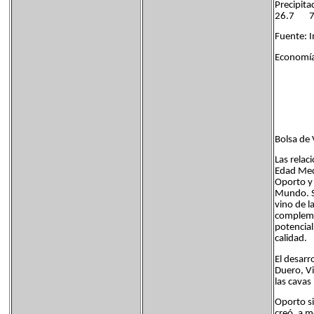
Precip
26.7 
Fuente: 
Economía
Bolsa de
Las relac
Edad Medi
Oporto y 
Mundo. Si
vino de l
complemen
potencial
calidad.
El desarr
Duero, Vi
las cavas
Oporto si
creó, a m