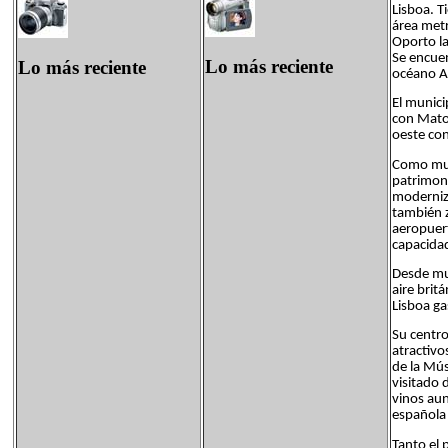
Lisboa. T
área metr
Oporto l
Se encuen
Lo más reciente
Lo más reciente
océano At
El munici
con Matos
oeste con
Como muc
patrimoni
moderniza
también 
aeropuert
capacidad
Desde muy
aire brit
Lisboa ga
Su centro
atractivo
de la Mús
visitado 
vinos aun
española 
Tanto el 