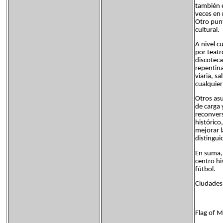
también e
veces en 
Otro punt
cultural.
A nivel c
por teatr
discoteca
repentina
viaria, s
cualquie
Otros asu
de carga 
reconvers
histórico
mejorar l
distingui
En suma,
centro h
fútbol.
Ciudades
Flag of 