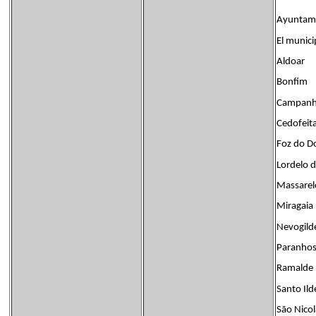
Ayuntami
El munici
Aldoar
Bonfim
Campan
Cedofeit
Foz do D
Lordelo 
Massarel
Miragaia
Nevogild
Paranho
Ramalde
Santo Il
São Nico