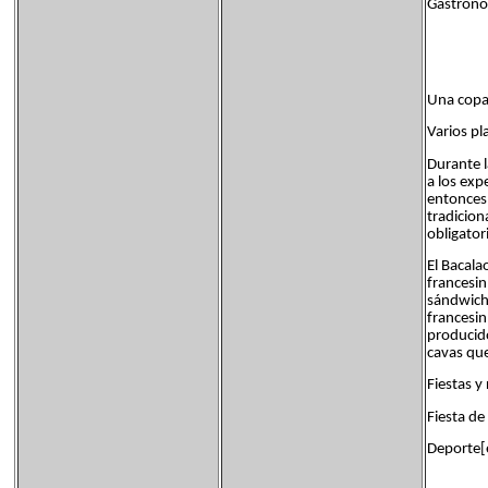
Gastrono
Una copa 
Varios pl
Durante l
a los exp
entonces 
tradicion
obligator
El Bacala
francesin
sándwich 
francesin
producido
cavas que
Fiestas y
Fiesta de
Deporte[