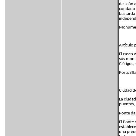
de León a
condado s
bastarda 
independ
Monument
Artículo 
El casco 
sus monum
Clérigos,
Porto3fla
Ciudad de
La ciudad
puentes, 
Ponte das
El Ponte 
establece
una preoc