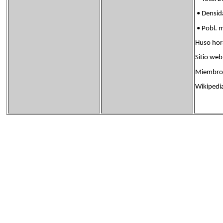
• Densi
• Pobl. 
Huso ho
Sitio web 
Miembro 
Wikipedi