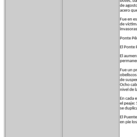
botes, ba
de agosto
acero que 
Fue en es
de víctim
invasoras
Ponte Pên
El Ponte 
El aument
permane
Fue un pr
obeliscos
de suspen
Ocho cabo
nivel de 
En cada e
el peaje:
se duplic
El Puente
en pie lo