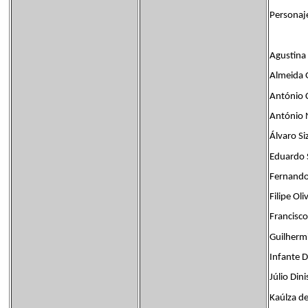
Personaj
Agustina 
Almeida 
António 
António 
Álvaro Si
Eduardo 
Fernando
Filipe Oli
Francisco
Guilherm
Infante D
Júlio Dini
Kaúlza de