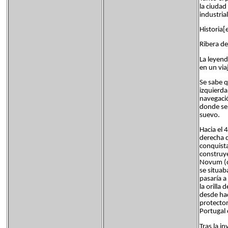
la ciudad
industria
Historia[
Ribera de
La leyend
en un via
Se sabe q
izquierda
navegació
donde se 
suevo.
Hacia el 
derecha d
conquistar
construye
Novum (ca
se situab
pasaría a 
la orilla
desde hac
protector
Portugal 
Tras la i