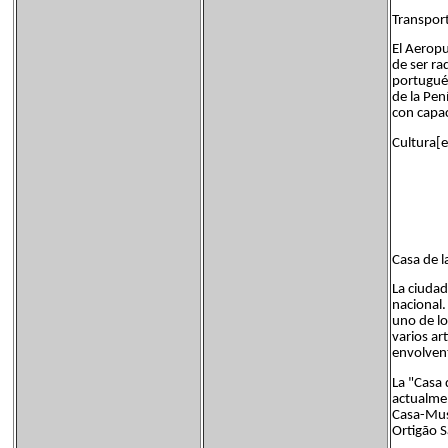
Transport
El Aeropu
de ser ra
portugués
de la Pen
con capac
Cultura[e
Casa de l
La ciudad
nacional.
uno de lo
varios ar
envolvent
La "Casa 
actualmen
Casa-Mus
Ortigão S