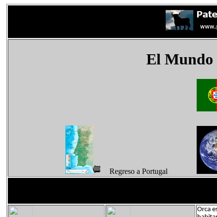
El Mundo
Regreso a Portugal
Orca e