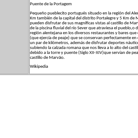
Puente de la Portagem
Pequeño pueblecito portugués situado en la región del Alen
Km también de la capital del distrito Portalegre y 5 Km d
pueden disfrutar de sus magnificas vistas al castillo de M
de la piscina fluvial del río Sever que atraviesa el pueblo,o 
región alentejana en los diversos restaurantes y bares que e
(que ejercía de peaje) que se conservan perfectamente en 
un par de kilómetros, además de disfrutar deportes náutic
subiendo la calzada romana que nos lleva a lo alto del cast
debido a la torre y puente (Siglo XII-XIV)que servían de pea
castillo de Marvão.
Wikipedia