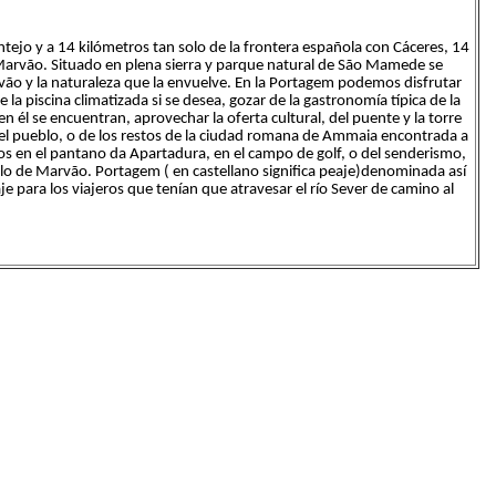
tejo y a 14 kilómetros tan solo de la frontera española con Cáceres, 14
e Marvão. Situado en plena sierra y parque natural de São Mamede se
arvão y la naturaleza que la envuelve. En la Portagem podemos disfrutar
de la piscina climatizada si se desea, gozar de la gastronomía típica de la
n él se encuentran, aprovechar la oferta cultural, del puente y la torre
el pueblo, o de los restos de la ciudad romana de Ammaia encontrada a
os en el pantano da Apartadura, en el campo de golf, o del senderismo,
illo de Marvão. Portagem ( en castellano significa peaje)denominada así
je para los viajeros que tenían que atravesar el río Sever de camino al