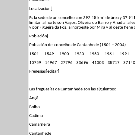
habitantes.
Localización[
Es la sede de un concelho con 392,18 km² de área y 37 911
limitan al norte son Vagos, Oliveira do Bairro y Anadia, a
y por Figueira da Foz, al noroeste por Mira y al oeste tiene
Población[
Población del concelho de Cantanhede (1801 – 2004)
1801 1849 1900 1930 1960 1981 1991 
10759 14967 27796 33696 41303 38717 3714
Fregesías[editar]
Las freguesías de Cantanhede son las siguientes:
Ançã
Bolho
Cadima
Camarneira
Cantanhede