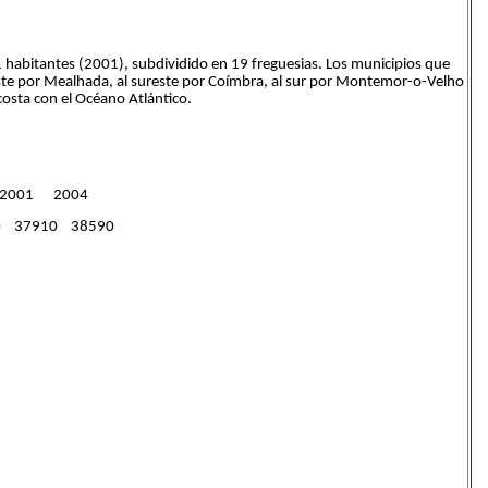
 habitantes (2001), subdividido en 19 freguesias. Los municipios que
l este por Mealhada, al sureste por Coímbra, al sur por Montemor-o-Velho
 costa con el Océano Atlántico.
2001 2004
0 37910 38590