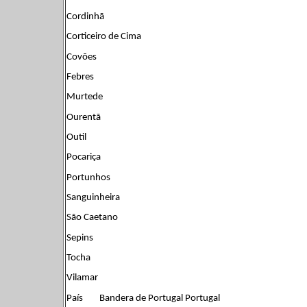
Cordinhã
Corticeiro de Cima
Covões
Febres
Murtede
Ourentã
Outil
Pocariça
Portunhos
Sanguinheira
São Caetano
Sepins
Tocha
Vilamar
País Bandera de Portugal Portugal