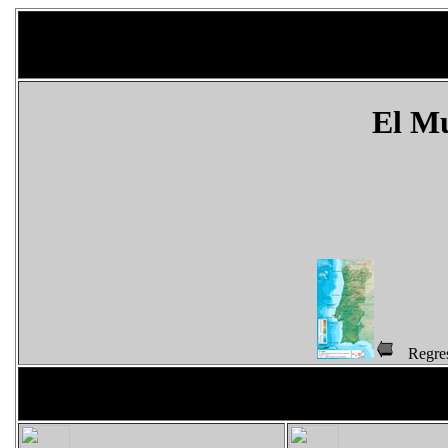
El M
Regr