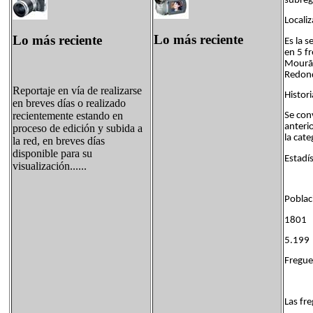
subreg
Localiz
Lo más reciente
Lo más reciente
Es la 
en 5 fr
Mourão
Redon
Reportaje en vía de realizarse
Histori
en breves días o realizado
recientemente estando en
Se con
anteri
proceso de edición y subida a
la cat
la red, en breves días
disponible para su
Estadís
visualización......
Poblac
1801
5.199
Fregue
Las fr