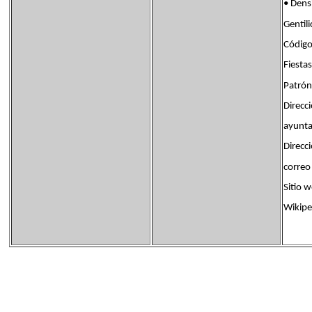
• Den
Genti
Códig
Fiest
Patrón
Direcci
ayunt
Direcc
corre
Siti
Wikipe