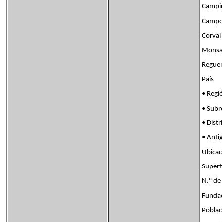
Campi
Camp
Corval
Monsa
Regue
País B
• Re
• Subr
• Dis
• Anti
Ubica
Super
N.º d
Fundac
Pobla