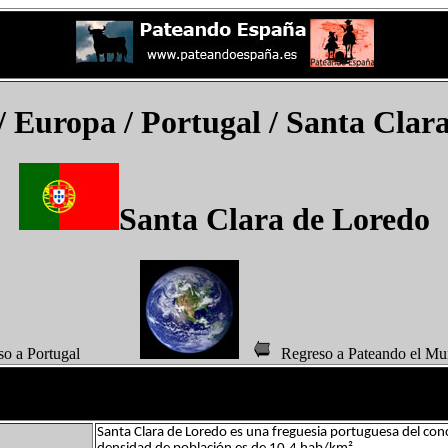
/ Europa / Portugal /
Santa Clar
Santa Clara de Loredo
eso a Portugal
Regreso a Pateando 
Santa Clara de Loredo es una freguesia portuguesa del con