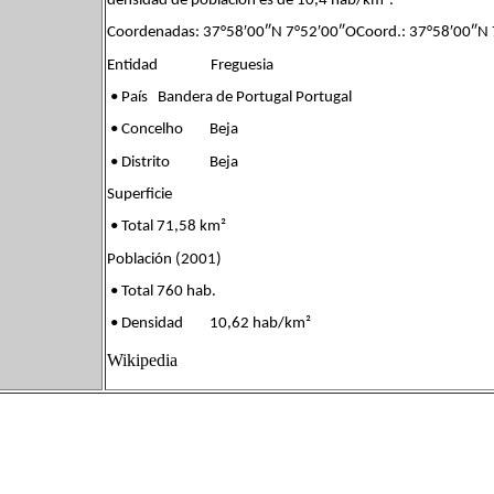
densidad de población es de 10,4 hab/km².
Coordenadas: 37°58′00″N 7°52′00″OCoord.: 37°58′00″N
Entidad Freguesia
• País Bandera de Portugal Portugal
• Concelho Beja
• Distrito Beja
Superficie
• Total 71,58 km²
Población (2001)
• Total 760 hab.
• Densidad 10,62 hab/km²
Wikipedia