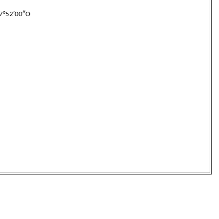
 7°52′00″O