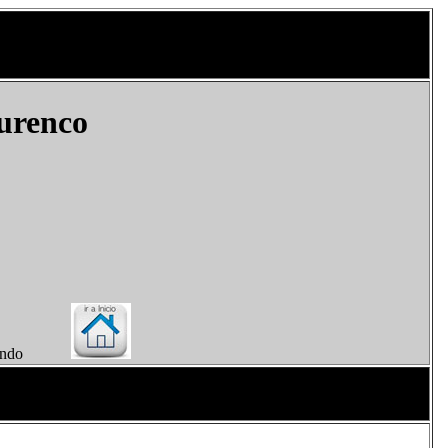
urenco
el Mundo