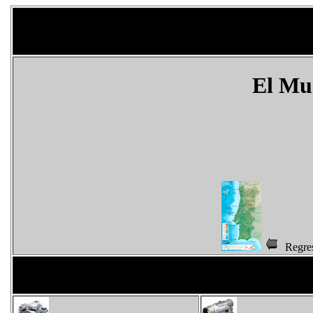
El M
Regr