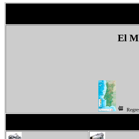
El 
Regr