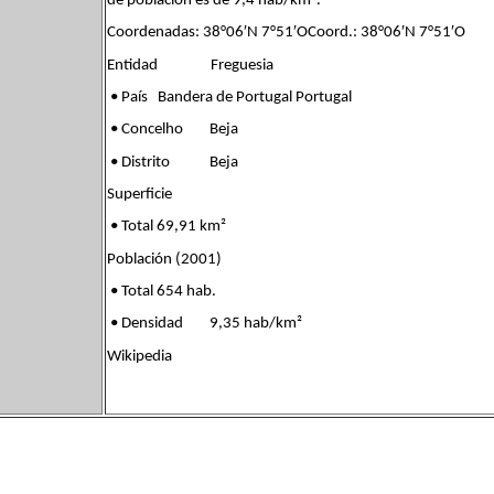
de población es de 9,4 hab/km².
Coordenadas: 38°06′N 7°51′OCoord.: 38°06′N 7°51′O
Entidad Freguesia
• País Bandera de Portugal Portugal
• Concelho Beja
• Distrito Beja
Superficie
• Total 69,91 km²
Población (2001)
• Total 654 hab.
• Densidad 9,35 hab/km²
Wikipedia