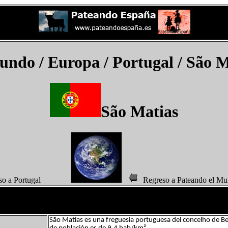
Mundo
/ Europa / Portugal /
São M
São Matias
eso a Portugal
Regreso a Pateando 
São Matias es una freguesia portuguesa del concelho de Be