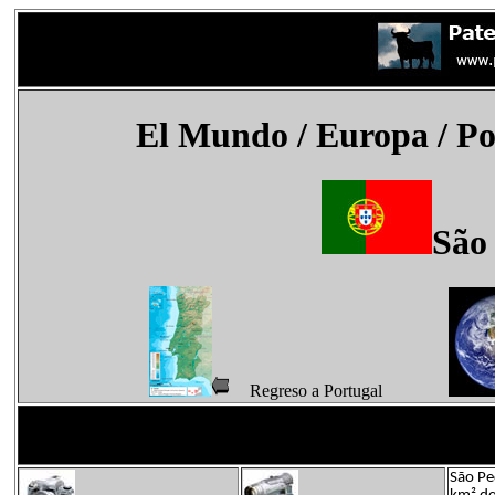
El Mundo
/ Europa / Po
São
Regreso a Portugal
São Pe