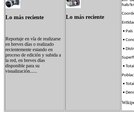
km² de
hab/k
Coorde
Lo más reciente
Lo más reciente
Enti
• País
Reportaje en vía de realizarse
• Con
en breves días o realizado
• Dis
recientemente estando en
proceso de edición y subida a
Supe
la red, en breves días
disponible para su
• Tota
visualización......
Pobl
• Tota
• Den
Wikip