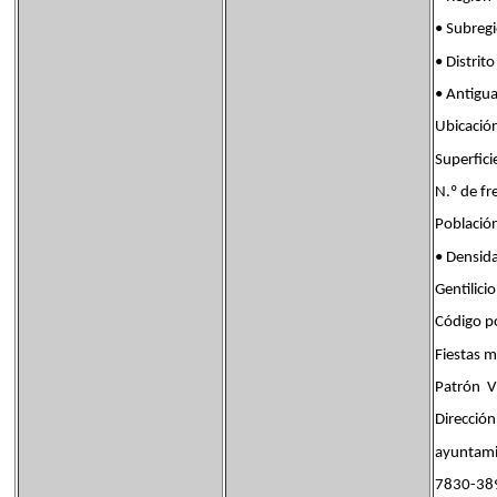
• Subreg
• Distr
• Antigu
Ubicaci
Superfi
N.º de 
Poblaci
• Densi
Gentili
Código p
Fiestas
Patrón V
Dirección
ayuntami
7830-389