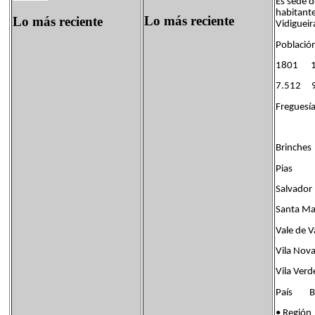
Es sede d
habitante
Lo más reciente
Lo más reciente
Vidigueir
Població
1801 
7.512 9
Freguesía
Brinches
Pias
Salvador 
Santa Ma
Vale de 
Vila Nov
Vila Verd
País Ban
• Regi