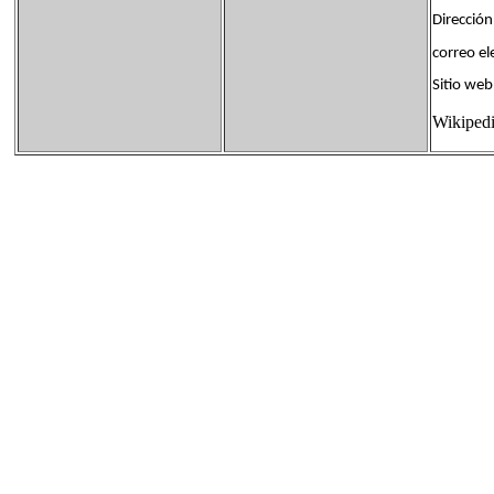
Dirección
correo 
Sitio 
Wikiped