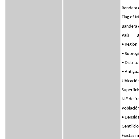
Bandera d
Flag of 
Bandera 
País Ban
• Regi
• Subre
• Distr
• Antigu
Ubicaci
Superfi
N.º de 
Poblaci
• Densi
Gentili
Fiestas