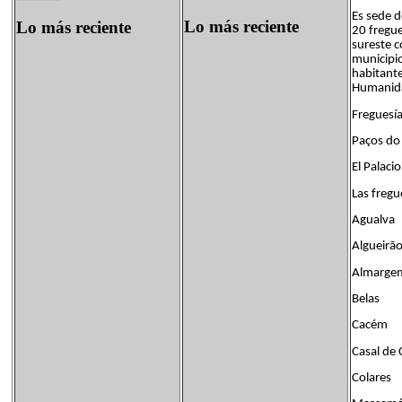
Es sede d
Lo más reciente
Lo más reciente
20 fregue
sureste c
municipio
habitante
Humanida
Freguesía
Paços do 
El Palaci
Las fregu
Agualva
Algueirã
Almargem
Belas
Cacém
Casal de
Colares