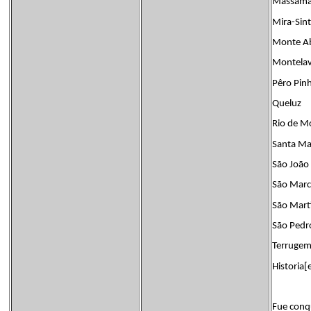
Massam
Mira-Sint
Monte A
Montelav
Pêro Pin
Queluz
Rio de M
Santa Mar
São João
São Marc
São Marti
São Pedro
Terruge
Historia[
Fue conqu