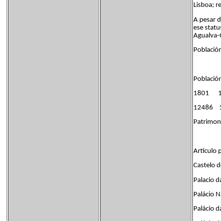
Lisboa; r
A pesar d
ese statu
Agualva-
Población
Población
1801 
12486 
Patrimoni
Artículo p
Castelo 
Palacio d
Palácio N
Palácio d