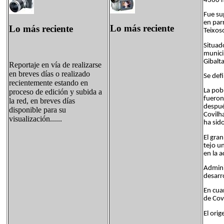
4360 h
Fue su
en par
Lo más reciente
Lo más reciente
Teixos
Situado
municip
Gibalta
Reportaje en vía de realizarse
en breves días o realizado
Se def
recientemente estando en
La pob
proceso de edición y subida a
fueron
la red, en breves días
despué
disponible para su
Covilh
visualización......
ha sido
El gra
tejo un
en la 
Admini
desarr
En cuan
de Cov
El orig