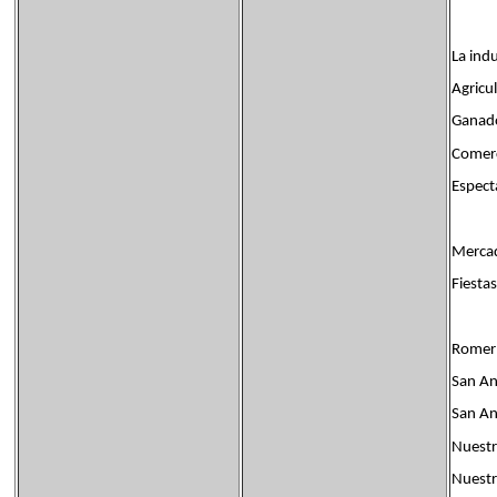
La indu
Agricu
Ganad
Comerc
Espectá
Merca
Fiestas
Romerí
San An
San An
Nuestr
Nuestr