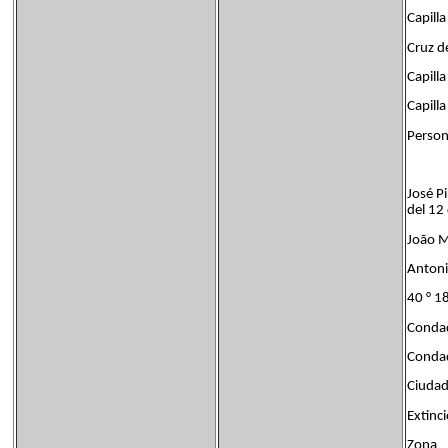
Capill
Cruz d
Capill
Capilla
Persona
José P
del 12
João M
Antoni
40 ° 18
Conda
Conda
Ciudad
Extin
Zona