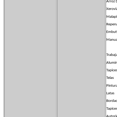
Arroz 
Xerovi
Malapi
Repena
Embut
Manual
Trabaja
Alumin
Tapice
Telas
Pintura
Latas
Borda
Tapice
Autorid