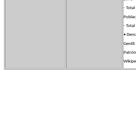
- Tota
Poblac
- Tota
• Den
Gentil
Patrón
Wikipe