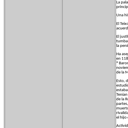
La pal
princip
Una his
El Teix
acuerd
El just
tumbas
la pení
Ha ase
en 118
º Baro
noviem
de la 
Esto, 
estudi
estaban
Tenían
de la 
partes
muerto
rivalid
el hijo
Activi