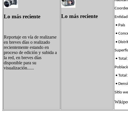
habitan
Coorde
Lo más reciente
Lo más reciente
Entid
• País 
• Con
Reportaje en vía de realizarse
en breves días o realizado
• Dist
recientemente estando en
Super
proceso de edición y subida a
la red, en breves días
• Total
disponible para su
Pobla
visualización......
• Total
• Dens
Sitio we
Wikip