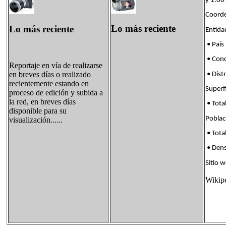
y 1.08
Coorde
Lo más reciente
Lo más reciente
Enti
• País
• Co
Reportaje en vía de realizarse
en breves días o realizado
• Dis
recientemente estando en
Supe
proceso de edición y subida a
la red, en breves días
• Tota
disponible para su
Pobl
visualización......
• Tota
• Den
Sitio w
Wikip