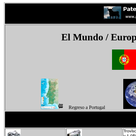
El Mundo
/ Europ
Regreso a Portugal
Trovis