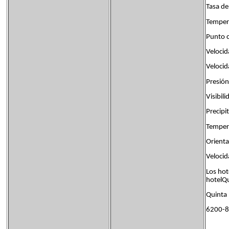
Tasa d
Tempera
Punto c
Velocid
Velocid
Presión
Visibil
Precipi
Tempera
Orienta
Velocid
Los hot
hotelQ
Quinta
6200-8