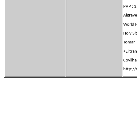
PVP : 3
Algrave
World H
Holy Si
Tomar 
<El tra
Covilha
http:/