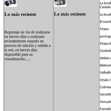
La loca
Castelo
Lo más reciente
Lo más reciente
La loca
El nomb
Mapa
Reportaje en vía de realizarse
en breves días o realizado
portuga
recientemente estando en
Mapa d
proceso de edición y subida a
la red, en breves días
Ciudade
disponible para su
Aldeia 
visualización......
Belmont
Valhelh
Orjais~
Colmeal
Sarzedo
Gonçalo
Famalic