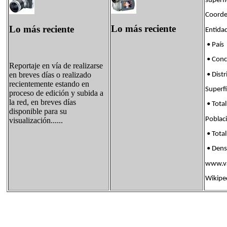
superf
Coorde
Lo más reciente
Lo más reciente
Enti
• País
• Con
Reportaje en vía de realizarse
en breves días o realizado
• Dis
recientemente estando en
Supe
proceso de edición y subida a
la red, en breves días
• Tota
disponible para su
Pobl
visualización......
• Tota
• Den
www.va
Wikipe