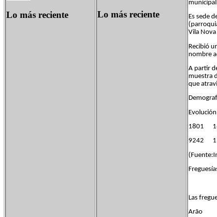
municipal
Lo más reciente
Lo más reciente
Es sede d
(parroqui
Vila Nova
Recibió u
nombre ac
A partir 
muestra d
que atrav
Demografí
Evolución
1801 
9242 13
(Fuente:In
Freguesía
Las fregue
Arão