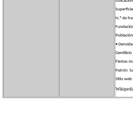
Ubicació
Superfi
N.º de 
Fundac
Poblaci
• Densi
Gentili
Fiestas
Patrón S
Sitio w
Wikiped