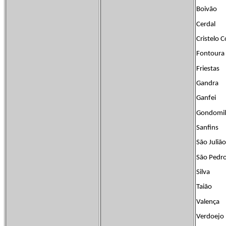
Boivão
Cerdal
Cristelo 
Fontoura
Friestas
Gandra
Ganfei
Gondomil
Sanfins
São Julião
São Pedro
Silva
Taião
Valença
Verdoejo