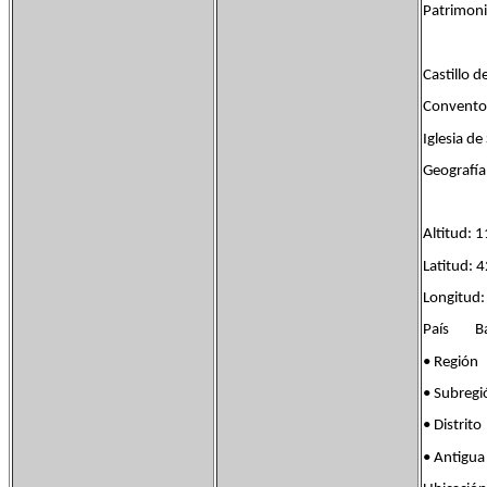
Patrimoni
Castillo d
Convento
Iglesia de
Geografía
Altitud: 
Latitud: 
Longitud:
País Ban
• Regi
• Subre
• Distri
• Antigu