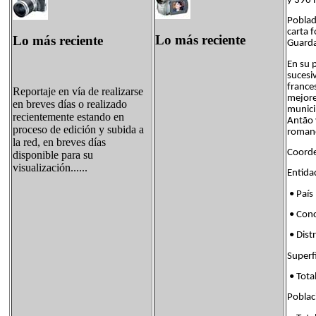
y 396 
Poblad
carta 
Lo más reciente
Lo más reciente
Guard
En su 
sucesiv
france
Reportaje en vía de realizarse
mejore
en breves días o realizado
munici
recientemente estando en
Antão 
proceso de edición y subida a
romano
la red, en breves días
Coorde
disponible para su
visualización......
Enti
• País
• Con
• Dis
Supe
• Tota
Pobl