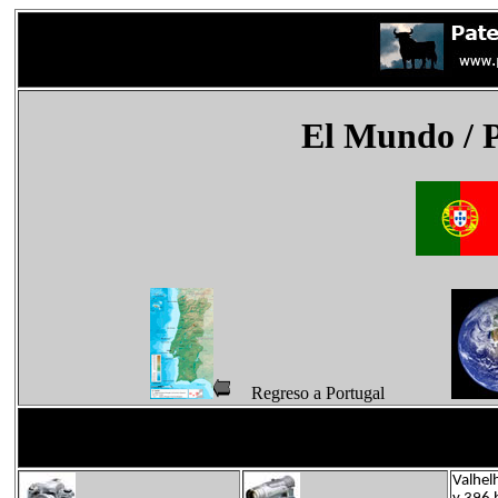
El Mundo
/ 
Regreso a Portugal
Valhel