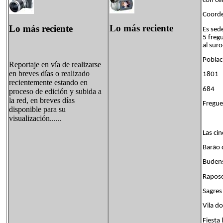
con ce
Coorde
Lo más reciente
Lo más reciente
Es sed
5 fregu
al suro
Poblac
Reportaje en vía de realizarse
en breves días o realizado
1801
recientemente estando en
684 
proceso de edición y subida a
la red, en breves días
Fregue
disponible para su
visualización......
Las cin
Barão 
Buden
Rapose
Sagres
Vila d
Fiesta 