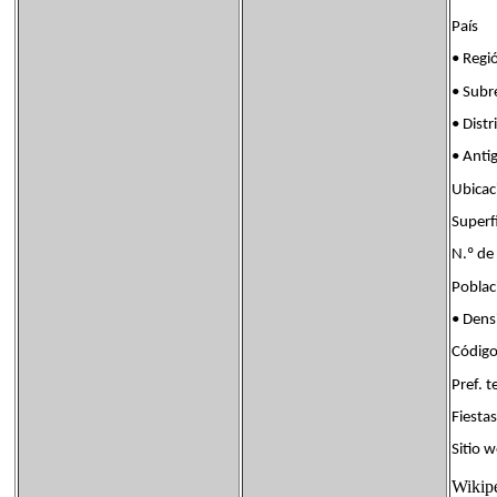
País B
• Re
• Sub
• Dis
• Anti
Ubica
Super
N.º d
Pobla
• Den
Códig
Pref.
Fiest
Sitio
Wikip